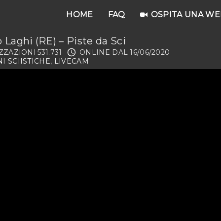
HOME
FAQ
OSPITA UNA W
 Laghi (RE) – Piste da Sci
ZZAZIONI
531.731
ONLINE DAL
16/06/2020
I SCIISTICHE
LIVECAM