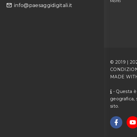
Monti
info@paesaggidigitali.it
© 2019 |
20
CONDIZIO
MADE WIT
- Questa è u
geografica, 
sito.
f
a
c
e
b