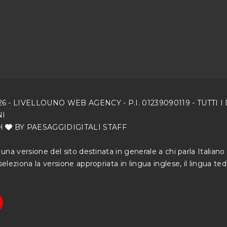
26
-
LIVELLOUNO WEB AGENCY
- P.I. 01239090119 - TUTTI 
NI
H
BY PAESAGGIDIGITALI STAFF
na versione del sito destinata in generale a chi parla Italiano in
seleziona la versione appropriata in lingua inglese, il lingua ted
y
o
u
t
u