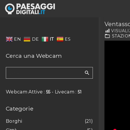
S
k
i
Ventasso
p
VISUALI
t
STAZION
EN
DE
IT
ES
o
c
Cerca
una
Webcam
o
n
S
t
e
e
a
n
Webcam Attive :
- Livecam :
55
51
r
t
c
h
Categorie
f
o
Borghi
(
21
)
r