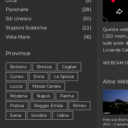
Città
(
5
)
:
Panorami
(
28
)
Siti Unesco
(
10
)
Stazioni Sciistiche
(
22
)
Questa webca
1.320 mslm,
Vista Mare
(
16
)
sulle piste 
Locanda Ca
Province
WEBCAM O
Bolzano
Brescia
Cagliari
Cuneo
Enna
La Spezia
Altre We
Lucca
Massa Carrara
Modena
Napoli
Parma
Pistoia
Reggio Emilia
Rimini
Siena
Sondrio
Udine
Pietra di Bis
(RE) – Casteln