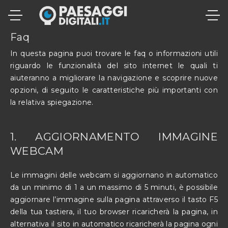
S
k
i
Faq
p
In questa pagina puoi trovare le faq o informazioni utili
t
riguardo le funzionalità del sito internet le quali ti
o
aiuteranno a migliorare la navigazione e scoprire nuove
c
opzioni, di seguito le caratteristiche più importanti con
o
la relativa spiegazione.
n
t
1. AGGIORNAMENTO IMMAGINE
e
WEBCAM
n
t
Le immagini delle webcam si aggiornano in automatico
da un minimo di 1 a un massimo di 5 minuti, è possibile
aggiornare l’immagine sulla pagina attraverso il tasto F5
della tua tastiera, il tuo browser ricaricherà la pagina, in
alternativa il sito in automatico ricaricherà la pagina ogni