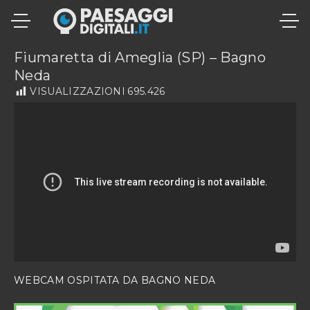
S
k
i
Fiumaretta di Ameglia (SP) – Bagno
p
Neda
t
VISUALIZZAZIONI
695.426
o
c
o
n
t
e
n
t
WEBCAM OSPITATA DA
BAGNO NEDA